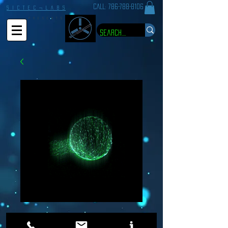
CALL:
786-788-8106
S I C T E C ¬ L A B S
P R E S E N T S