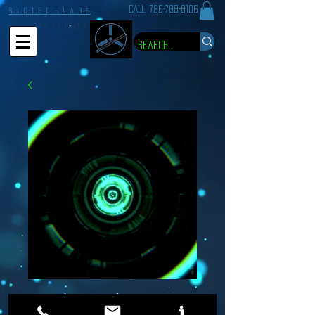
CALL:
786-788-8106
S I C T E C ¬ L A B S
P R E S E N T S