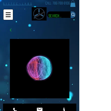
CALL:
786-788-8106
S I C T E C ¬ L A B S
P R E S E N T S